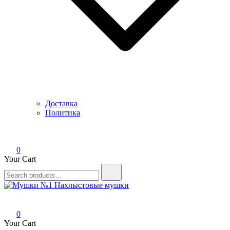
Доставка
Политика
0
Your Cart
Search
for:
Мушки №1
Нахлыстовые мушки
0
Your Cart