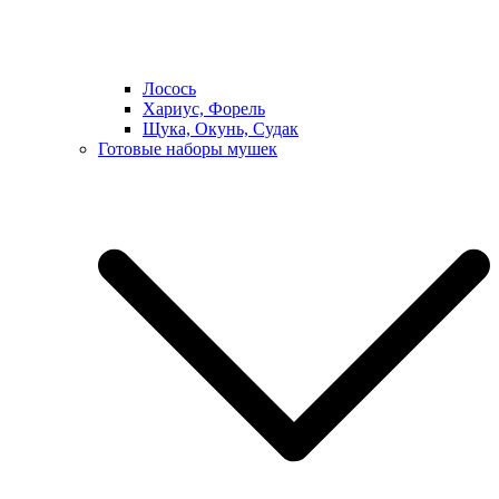
Лосось
Хариус, Форель
Щука, Окунь, Судак
Готовые наборы мушек