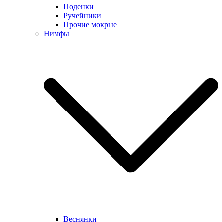
Поденки
Ручейники
Прочие мокрые
Нимфы
Веснянки