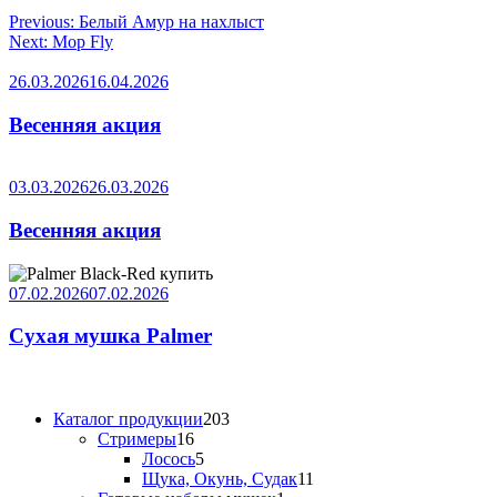
Навигация
Previous:
Белый Амур на нахлыст
Next:
Mop Fly
по
записям
26.03.2026
16.04.2026
Весенняя акция
03.03.2026
26.03.2026
Весенняя акция
07.02.2026
07.02.2026
Сухая мушка Palmer
203
Каталог продукции
203
16
товара
Стримеры
16
товаров
5
Лосось
5
товаров
11
Щука, Окунь, Судак
11