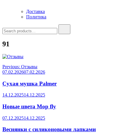
Доставка
Политика
Search
for:
91
Навигация
Previous:
Отзывы
07.02.2026
07.02.2026
по
записям
Сухая мушка Palmer
14.12.2025
14.12.2025
Новые цвета Mop fly
07.12.2025
14.12.2025
Веснянки с силиконовыми лапками