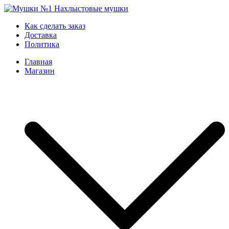
Skip
to
Мушки №1
Нахлыстовые мушки
Как сделать заказ
content
Доставка
Политика
Главная
Магазин