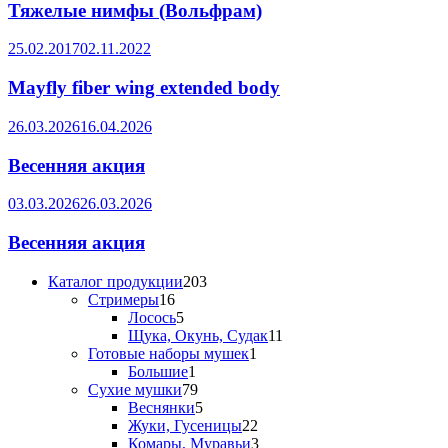
Тяжелые нимфы (Вольфрам)
25.02.2017
02.11.2022
Mayfly fiber wing extended body
26.03.2026
16.04.2026
Весенняя акция
03.03.2026
26.03.2026
Весенняя акция
203
Каталог продукции
203
16
товара
Стримеры
16
товаров
5
Лосось
5
товаров
11
Щука, Окунь, Судак
11
1
товаров
Готовые наборы мушек
1
1
товар
Большие
1
товар
79
Сухие мушки
79
товаров
5
Веснянки
5
товаров
22
Жуки, Гусеницы
22
товара
3
Комары, Муравьи
3