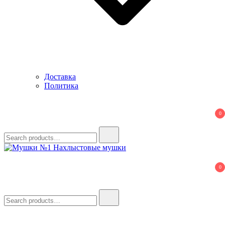
Доставка
Политика
0
Search
for:
Мушки №1
Нахлыстовые мушки
0
Search
for: