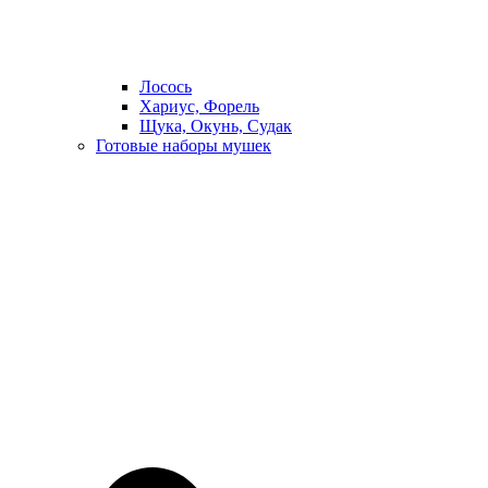
Лосось
Хариус, Форель
Щука, Окунь, Судак
Готовые наборы мушек