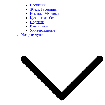
Веснянки
Жуки, Гусеницы
Комары, Муравьи
Кузнечики, Осы
Поденки
Ручейники
Универсальные
Мокрые мушки