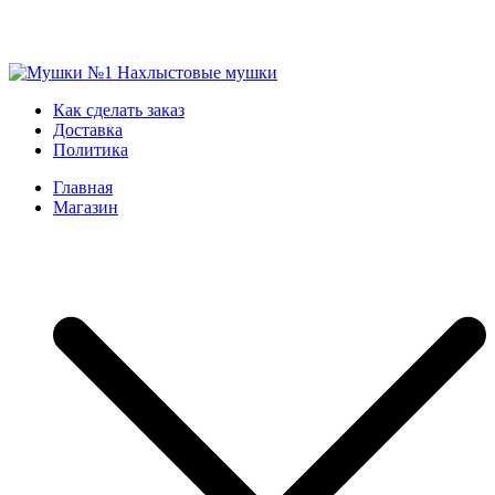
Skip
to
Мушки №1
Нахлыстовые мушки
Как сделать заказ
content
Доставка
Политика
Главная
Магазин