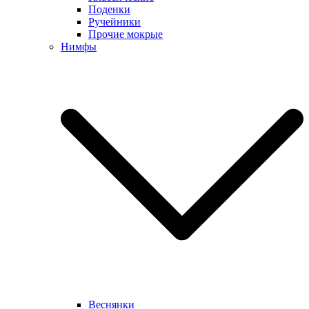
Поденки
Ручейники
Прочие мокрые
Нимфы
Веснянки