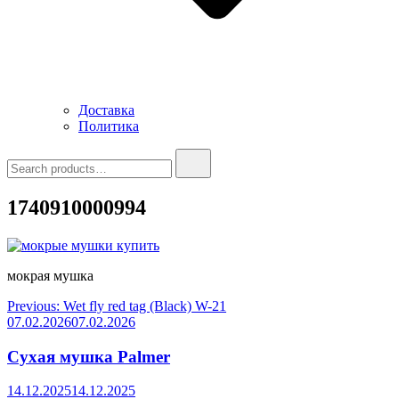
Доставка
Политика
Search
for:
1740910000994
мокрая мушка
Навигация
Previous:
Wet fly red tag (Black) W-21
07.02.2026
07.02.2026
по
записям
Сухая мушка Palmer
14.12.2025
14.12.2025