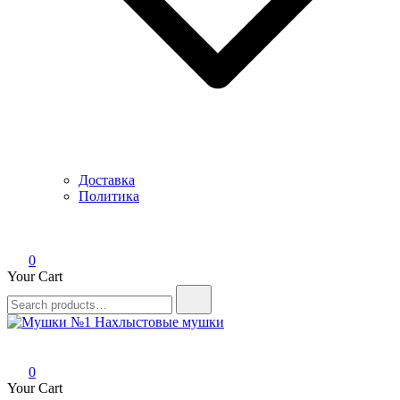
Доставка
Политика
0
Your Cart
Search
for:
Мушки №1
Нахлыстовые мушки
0
Your Cart