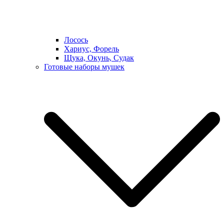
Лосось
Хариус, Форель
Щука, Окунь, Судак
Готовые наборы мушек