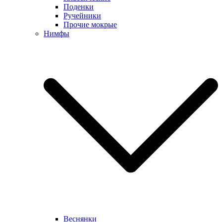
Поденки
Ручейники
Прочие мокрые
Нимфы
Веснянки