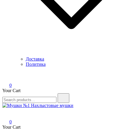
Доставка
Политика
0
Your Cart
Search
for:
Мушки №1
Нахлыстовые мушки
0
Your Cart