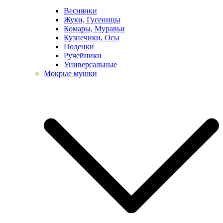
Веснянки
Жуки, Гусеницы
Комары, Муравьи
Кузнечики, Осы
Поденки
Ручейники
Универсальные
Мокрые мушки