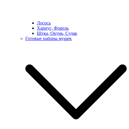
Лосось
Хариус, Форель
Щука, Окунь, Судак
Готовые наборы мушек