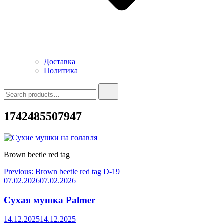
Доставка
Политика
Search
for:
1742485507947
Brown beetle red tag
Навигация
Previous:
Brown beetle red tag D-19
07.02.2026
07.02.2026
по
записям
Сухая мушка Palmer
14.12.2025
14.12.2025