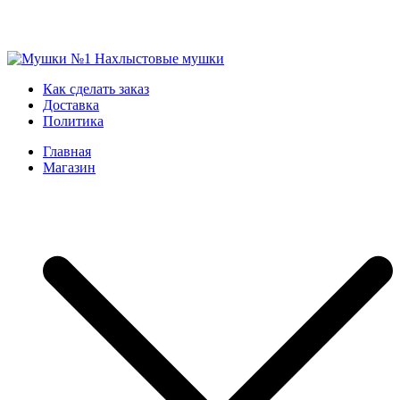
Skip
to
Мушки №1
Нахлыстовые мушки
Как сделать заказ
content
Доставка
Политика
Главная
Магазин