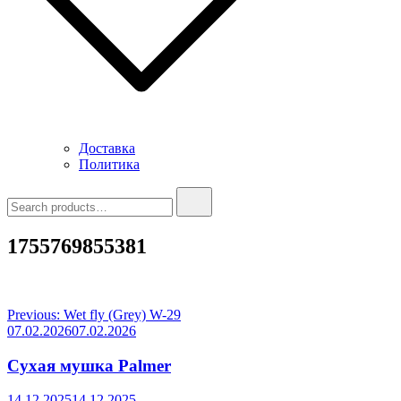
Доставка
Политика
Search
for:
1755769855381
Навигация
Previous:
Wet fly (Grey) W-29
07.02.2026
07.02.2026
по
записям
Сухая мушка Palmer
14.12.2025
14.12.2025