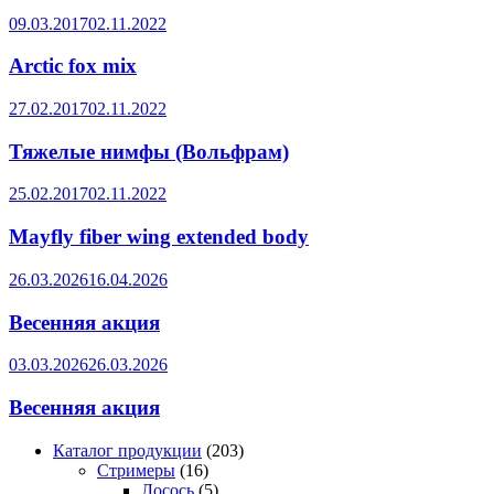
09.03.2017
02.11.2022
Arctic fox mix
27.02.2017
02.11.2022
Тяжелые нимфы (Вольфрам)
25.02.2017
02.11.2022
Mayfly fiber wing extended body
26.03.2026
16.04.2026
Весенняя акция
03.03.2026
26.03.2026
Весенняя акция
203
Каталог продукции
203
16
товара
Стримеры
16
товаров
5
Лосось
5