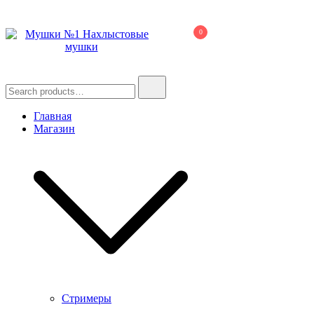
Skip
to
0
content
Мушки №1
Нахлыстовые мушки
Search
for:
Главная
Магазин
Стримеры