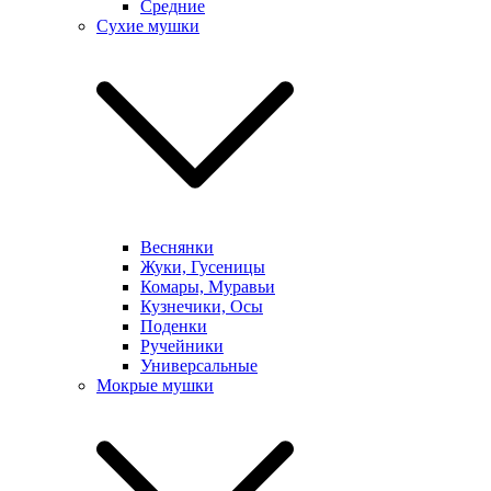
Средние
Сухие мушки
Веснянки
Жуки, Гусеницы
Комары, Муравьи
Кузнечики, Осы
Поденки
Ручейники
Универсальные
Мокрые мушки