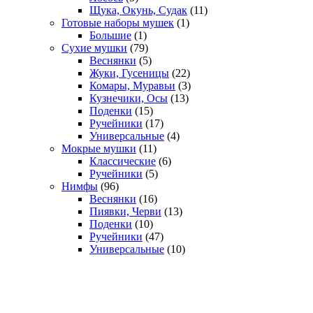
товаров
11
Щука, Окунь, Судак
11
1
товаров
Готовые наборы мушек
1
1
товар
Большие
1
товар
79
Сухие мушки
79
товаров
5
Веснянки
5
товаров
22
Жуки, Гусеницы
22
товара
3
Комары, Муравьи
3
13
товара
Кузнечики, Осы
13
15
товаров
Поденки
15
товаров
17
Ручейники
17
товаров
4
Универсальные
4
11
товара
Мокрые мушки
11
товаров
6
Классические
6
5
товаров
Ручейники
5
96
товаров
Нимфы
96
товаров
16
Веснянки
16
товаров
13
Пиявки, Черви
13
10
товаров
Поденки
10
товаров
47
Ручейники
47
товаров
10
Универсальные
10
товаров