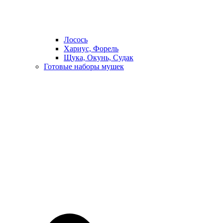
Лосось
Хариус, Форель
Щука, Окунь, Судак
Готовые наборы мушек