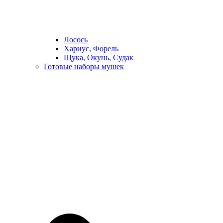
Лосось
Хариус, Форель
Щука, Окунь, Судак
Готовые наборы мушек