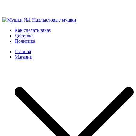
Skip
to
Мушки №1
Нахлыстовые мушки
Как сделать заказ
content
Доставка
Политика
Главная
Магазин