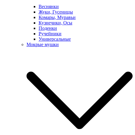
Веснянки
Жуки, Гусеницы
Комары, Муравьи
Кузнечики, Осы
Поденки
Ручейники
Универсальные
Мокрые мушки