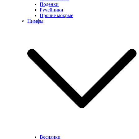
Поденки
Ручейники
Прочие мокрые
Нимфы
Веснянки