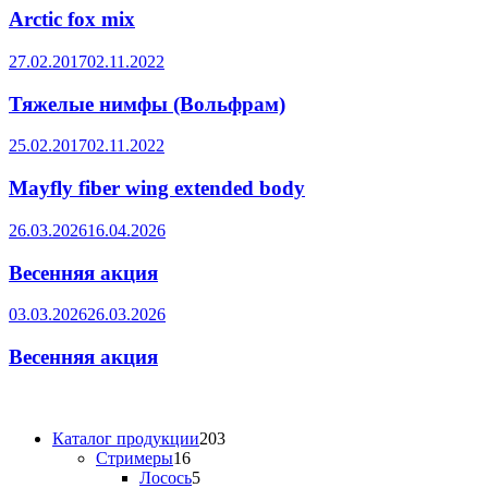
Arctic fox mix
27.02.2017
02.11.2022
Тяжелые нимфы (Вольфрам)
25.02.2017
02.11.2022
Mayfly fiber wing extended body
26.03.2026
16.04.2026
Весенняя акция
03.03.2026
26.03.2026
Весенняя акция
203
Каталог продукции
203
16
товара
Стримеры
16
товаров
5
Лосось
5