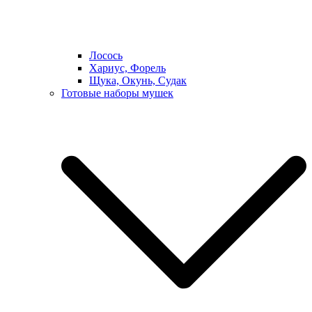
Лосось
Хариус, Форель
Щука, Окунь, Судак
Готовые наборы мушек