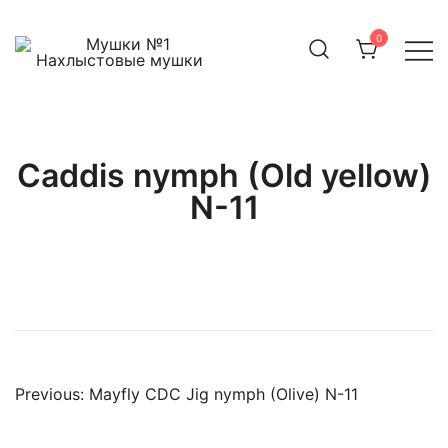
Skip
to
0
content
Мушки №1
Нахлыстовые мушки
Caddis nymph (Old yellow)
N-11
Навигация
Previous:
Mayfly CDC Jig nymph (Olive) N-11
по
записям