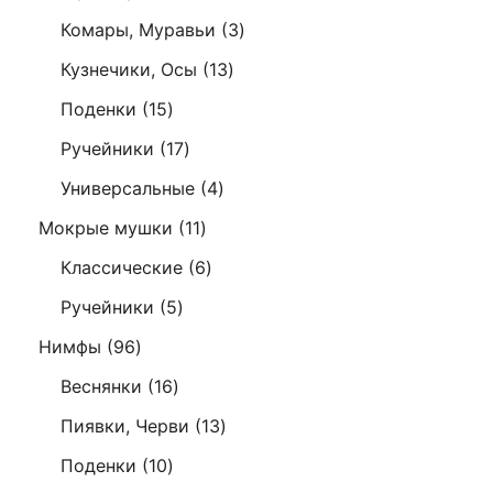
товара
3
Комары, Муравьи
3
товара
13
Кузнечики, Осы
13
товаров
15
Поденки
15
товаров
17
Ручейники
17
товаров
4
Универсальные
4
товара
11
Мокрые мушки
11
товаров
6
Классические
6
товаров
5
Ручейники
5
товаров
96
Нимфы
96
товаров
16
Веснянки
16
товаров
13
Пиявки, Черви
13
товаров
10
Поденки
10