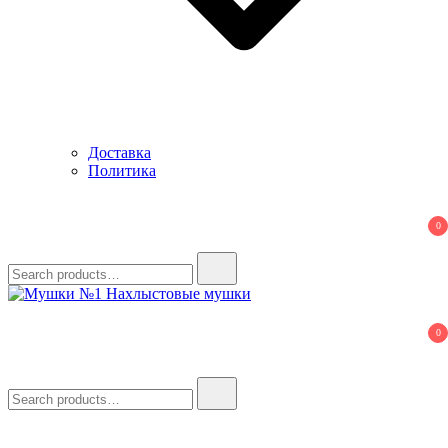
Доставка
Политика
0
Search
for:
Мушки №1
Нахлыстовые мушки
0
Search
for: