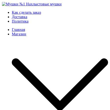
Skip
to
Мушки №1
Нахлыстовые мушки
Как сделать заказ
content
Доставка
Политика
Главная
Магазин