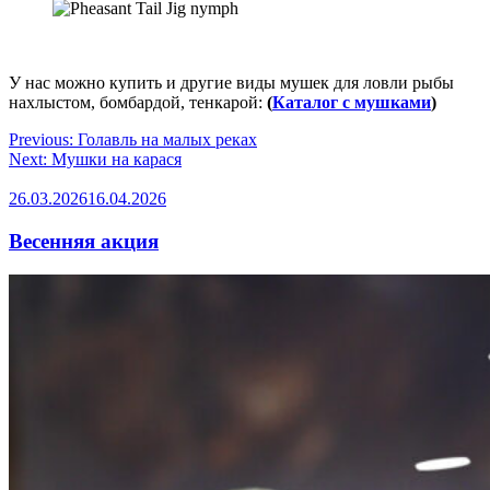
У нас можно купить и другие виды мушек для ловли рыбы
нахлыстом, бомбардой, тенкарой:
(
Каталог с мушками
)
Навигация
Previous:
Голавль на малых реках
Next:
Мушки на карася
по
записям
26.03.2026
16.04.2026
Весенняя акция