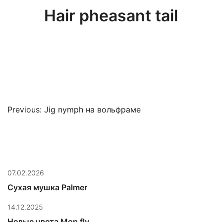
Hair pheasant tail
Навигация
Previous:
Jig nymph на вольфраме
по
записям
07.02.2026
Сухая мушка Palmer
14.12.2025
Новые цвета Mop fly