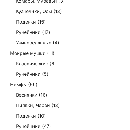
3
Комары, Муравьи
3
товара
13
Кузнечики, Осы
13
товаров
15
Поденки
15
товаров
17
Ручейники
17
товаров
4
Универсальные
4
товара
11
Мокрые мушки
11
товаров
6
Классические
6
товаров
5
Ручейники
5
товаров
96
Нимфы
96
товаров
16
Веснянки
16
товаров
13
Пиявки, Черви
13
товаров
10
Поденки
10
товаров
47
Ручейники
47