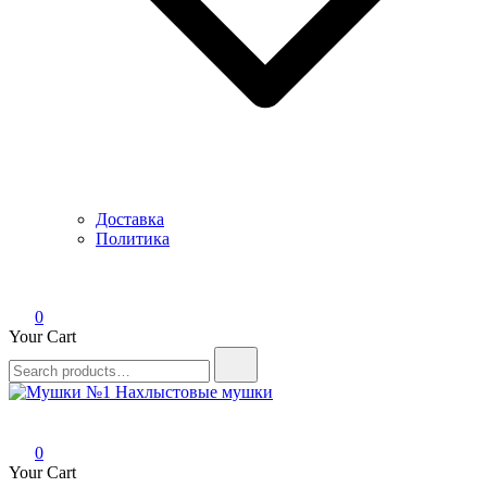
Доставка
Политика
0
Your Cart
Search
for:
Мушки №1
Нахлыстовые мушки
0
Your Cart