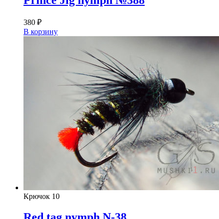
Prince Jig nymph №388
380
₽
В корзину
Крючок
10
Red tag nymph N-38