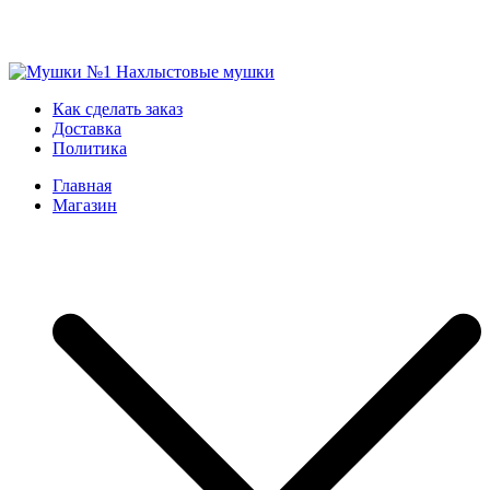
Skip
to
Мушки №1
Нахлыстовые мушки
Как сделать заказ
content
Доставка
Политика
Главная
Магазин