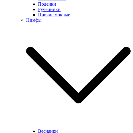
Поденки
Ручейники
Прочие мокрые
Нимфы
Веснянки