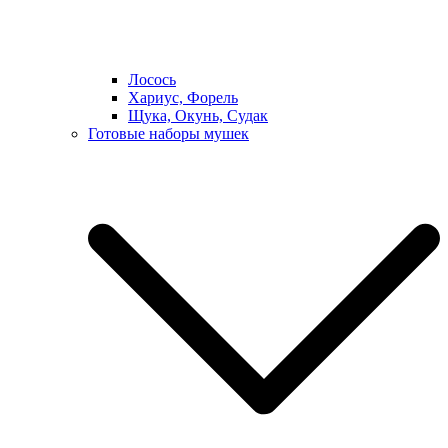
Лосось
Хариус, Форель
Щука, Окунь, Судак
Готовые наборы мушек