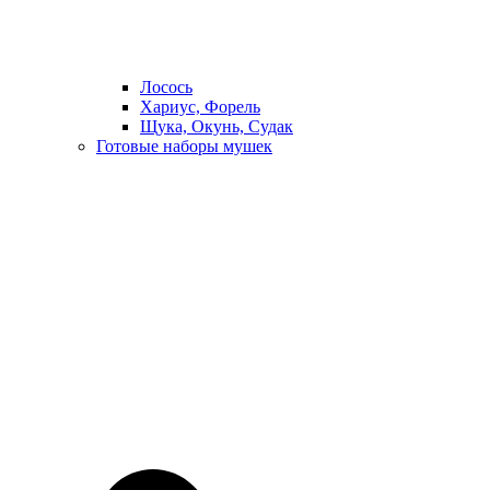
Лосось
Хариус, Форель
Щука, Окунь, Судак
Готовые наборы мушек