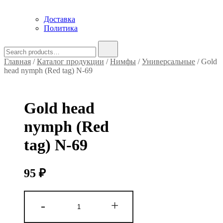
Доставка
Политика
Search
for:
Главная
/
Каталог продукции
/
Нимфы
/
Универсальные
/ Gold
head nymph (Red tag) N-69
Gold head
nymph (Red
tag) N-69
95
₽
Количество
-
+
товара
Gold
head