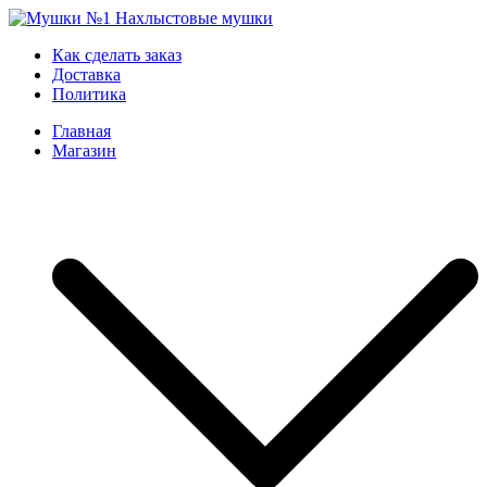
Skip
to
Мушки №1
Нахлыстовые мушки
Как сделать заказ
content
Доставка
Политика
Главная
Магазин