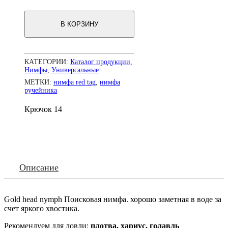
nymph
(Red
В КОРЗИНУ
tag)
N-
69
КАТЕГОРИИ:
Каталог продукции
,
Нимфы
,
Универсальные
МЕТКИ:
нимфа red tag
,
нимфа
ручейника
Крючок
14
Описание
Gold head nymph Поисковая нимфа. хорошо заметная в воде за
счет яркого хвостика.
Рекомендуем для ловли:
плотва, хариус, голавль