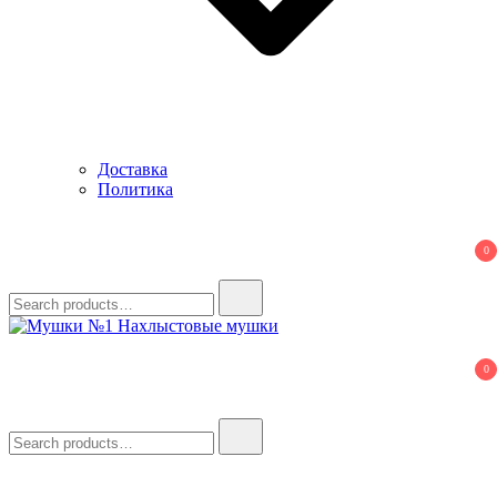
Доставка
Политика
0
Search
for:
Мушки №1
Нахлыстовые мушки
0
Search
for: