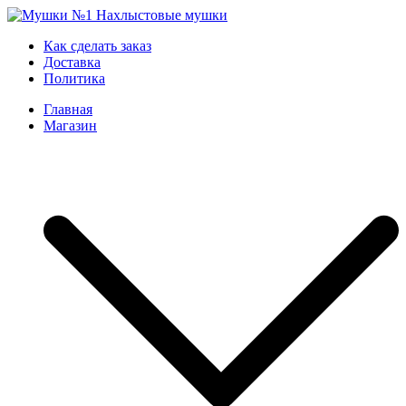
Skip
to
Мушки №1
Нахлыстовые мушки
Как сделать заказ
content
Доставка
Политика
Главная
Магазин