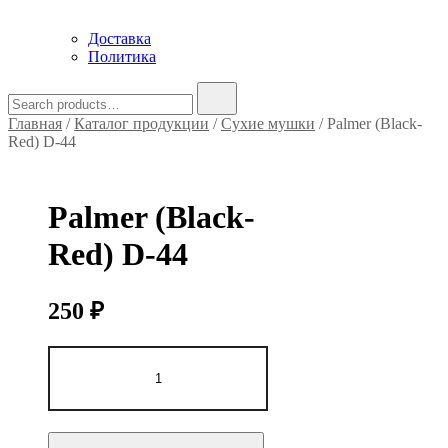
Доставка
Политика
Search
for:
Главная
/
Каталог продукции
/
Сухие мушки
/ Palmer (Black-
Red) D-44
Palmer (Black-
Red) D-44
250
₽
Количество
товара
Palmer
(Black-
Red)
D-