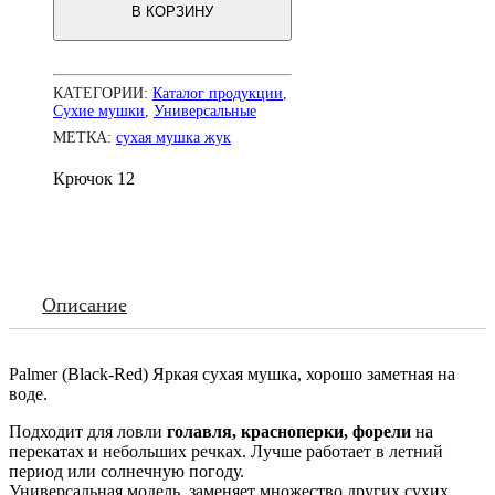
В КОРЗИНУ
44
КАТЕГОРИИ:
Каталог продукции
,
Сухие мушки
,
Универсальные
МЕТКА:
сухая мушка жук
Крючок
12
Описание
Palmer (Black-Red) Яркая сухая мушка, хорошо заметная на
воде.
Подходит для ловли
голавля, красноперки, форели
на
перекатах и небольших речках. Лучше работает в летний
период или солнечную погоду.
Универсальная модель, заменяет множество других сухих