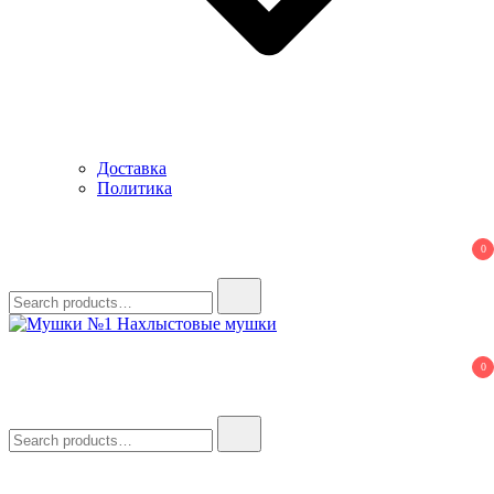
Доставка
Политика
0
Search
for:
Мушки №1
Нахлыстовые мушки
0
Search
for: