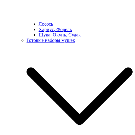
Лосось
Хариус, Форель
Щука, Окунь, Судак
Готовые наборы мушек