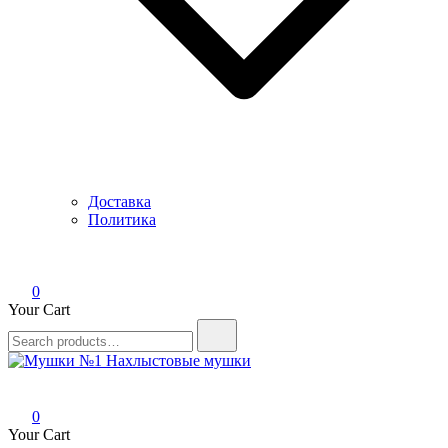
Доставка
Политика
0
Your Cart
Search
for:
Мушки №1
Нахлыстовые мушки
0
Your Cart