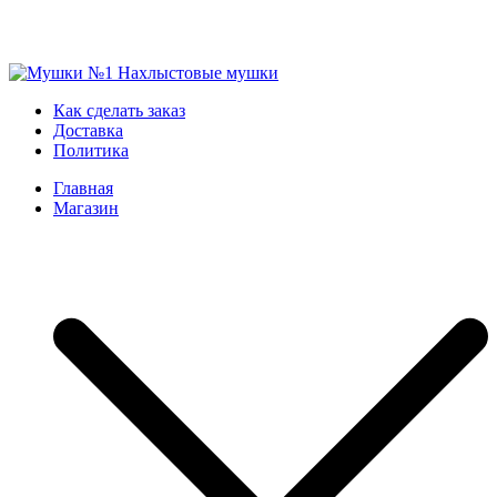
Skip
to
Мушки №1
Нахлыстовые мушки
Как сделать заказ
content
Доставка
Политика
Главная
Магазин