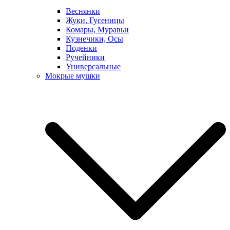
Веснянки
Жуки, Гусеницы
Комары, Муравьи
Кузнечики, Осы
Поденки
Ручейники
Универсальные
Мокрые мушки