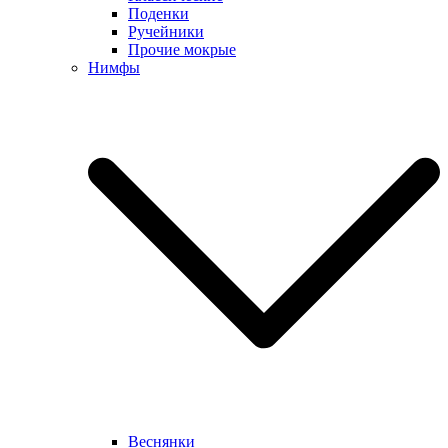
Поденки
Ручейники
Прочие мокрые
Нимфы
Веснянки