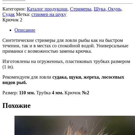
Synthetic
fibre
Категории:
Каталог продукции
,
Стримеры
,
Щука, Окунь,
Tube
Судак
Метка:
стример на щуку
(Orange)
Крючок
2
S-
93
Описание
Синтетические стримеры для ловли рыбы как на быстром
течении, так и в местах со спокойной водой. Универсальные
приманки с возможностью замены крючка.
Изготовлены на огруженных, пластиковых трубках размером
(1 in).
Рекомендуем для ловли
судака, щуки, жереха, лососевых
видов рыб.
Размер:
110 мм.
Трубка
4 мм.
Крючок
№2
Похожие