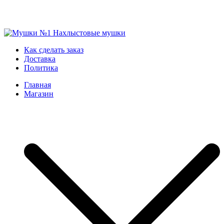
Skip
to
Мушки №1
Нахлыстовые мушки
Как сделать заказ
content
Доставка
Политика
Главная
Магазин