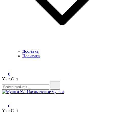
Доставка
Политика
0
Your Cart
Search
for:
Мушки №1
Нахлыстовые мушки
0
Your Cart