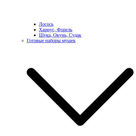
Лосось
Хариус, Форель
Щука, Окунь, Судак
Готовые наборы мушек