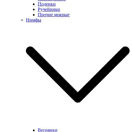
Поденки
Ручейники
Прочие мокрые
Нимфы
Веснянки