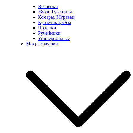
Веснянки
Жуки, Гусеницы
Комары, Муравьи
Кузнечики, Осы
Поденки
Ручейники
Универсальные
Мокрые мушки